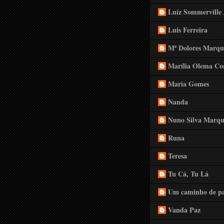
Luíz Sommerville 
Luis Ferreira
Mª Dolores Marqu
Marília Olema Co
Maria Gomes
Nanda
Nuno Silva Marqu
Runa
Teresa
Tu Cá, Tu Lá
Um caminho de pa
Vanda Paz