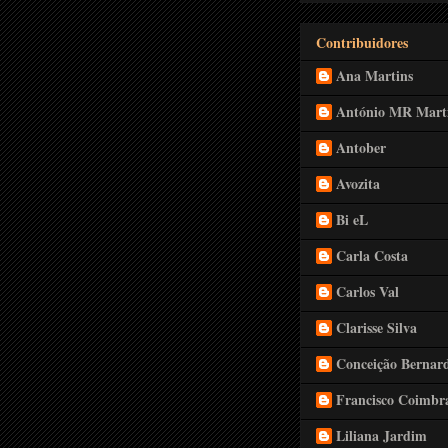
Contribuidores
Ana Martins
António MR Mart
Antober
Avozita
Bi eL
Carla Costa
Carlos Val
Clarisse Silva
Conceição Bernar
Francisco Coimbr
Liliana Jardim