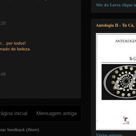
Site do Lavra clique
:20
Antologia II - Tu Cá,
... por todos!
mado de beleza.
:48
ágina inicial
Mensagem antiga
iar feedback (Atom)
Vários autores