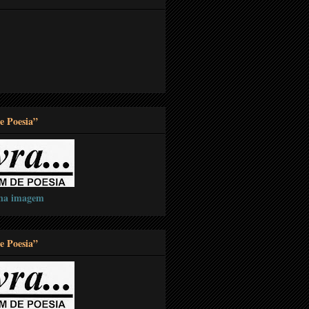
e Poesia”
 na imagem
e Poesia”