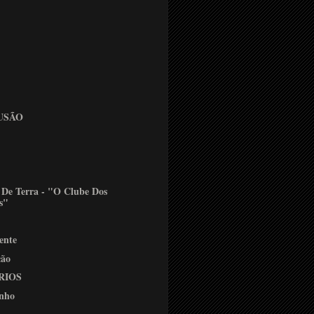
USÃO
De Terra - "O Clube Dos
s"
ente
ção
RIOS
inho