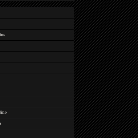
ins
dino
a