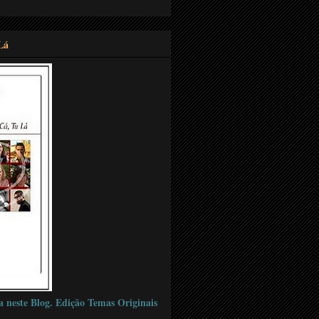
Lá
a neste Blog. Edição Temas Originais