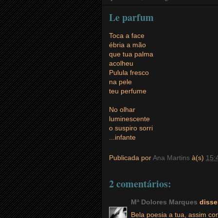
Le parfum
Toca a face
ébria a mão
que tua palma
acolheu
Pulula fresco
na pele
teu perfume
No olhar
luminescente
o suspiro sorri
...infante
Publicada por
Ana Martins
à(s)
15:
2 comentários:
Mª Dolores Marques
disse.
Bela poesia a tua, assim co