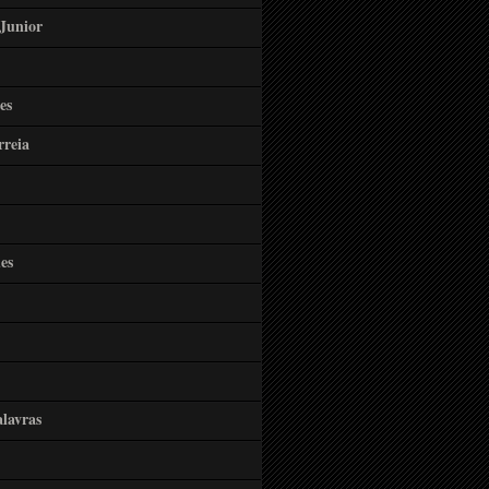
Junior
es
rreia
es
lavras