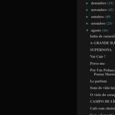
dezembro
(33)
►
novembro
(43)
►
outubro
(49)
►
setembro
(25)
►
agosto
(16)
▼
baba de caracol
A GRANDE IL
SUPERNOVA
Vai Cair !
Perco-me
Por Um Pedaço 
Poetas Morto
Le parfum
Sons de vida lat
O vício do cora
CAMPO DE LÍ
Café com cheir
Sou o desacerto